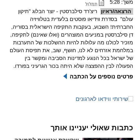
משך: 5:28
הרצאה/ראיון
ריצ'רד סילברסטין - יוצר הבלוג "תיקון
spellcheck
גופן קריא
עולם" בסדרת ווידיאו פוסטים בלעדית בטלוויזיה
החברתית! השבוע, בעקבות התקיפה הישראלית בסוריה,
דן סילברסטין במניעים המוצהרים (ואלו שאינם) לתקיפה,
ניגודיות צבעים
מזכיר לכולנו מה עלולות להיות ההשלכות של התערבות
במלחמת אזרחים לא לנו, חושף, שוב, את תפיסת העולם
brightness_low
brightness_high
של ישראל בכל הנוגע למדינות הסביבה ומקשר בין
ניגודיות בהירה
ניגודיות כהה
הפעולה לבין ההפצצה שלא היתה בכור הגרעיני בפורדו.
פרטים נוספים על הכתבה
קישורים
font_download
format_underlined
קו תחתי לקישורים
סימון קישורים
flag
cached
כתבות שאולי יעניינו אותך
איפוס
השארת
כל
משוב