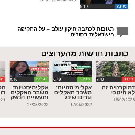
מדינה
תגובות לכתבה תיקון עולם – על התקיפה
הישראלית בסוריה
כתבות חדשות מהערוצים
חברה
סביבה
סביבה
חב
מוקרטיה זה
אקלימיסטיות:
אקלימיסטיות:
חס
א חינוכי
משבר האקלים
משבר האקלים
רו
וגרינוושינג
ותעשיית הנשק
021
16/02/202
17/05/2022
17/05/2022