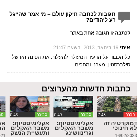
תגובות לכתבה תיקון עולם – מי אמר שהייגל
רע ליהודים?
לכתבה זו תגובה אחת באתר
‏
איתי
19 בינואר, 2013 בשעה 21:47
כל הכבוד על הרעיון המעולה להעלות את הפינה הזו של
סילברסטין. מערנן ומחכים.
כתבות חדשות מהערוצים
חברה
סביבה
סביבה
סב
מוקרטיה זה
אקלימיסטיות:
אקלימיסטיות:
אש
א חינוכי
משבר האקלים
משבר האקלים
המ
וגרינוושינג
ותעשיית הנשק
021
16/02/202