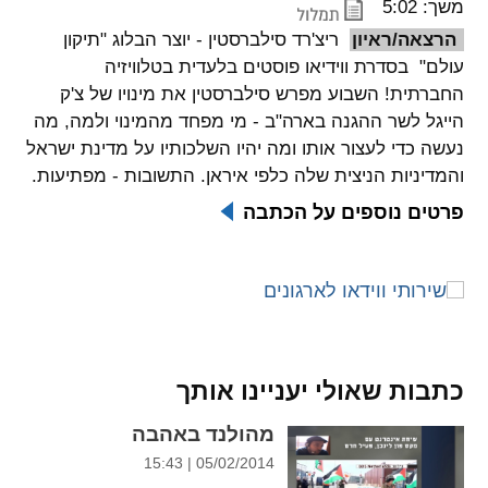
משך: 5:02
הרצאה/ראיון
ריצ'רד סילברסטין - יוצר הבלוג "תיקון
spellcheck
גופן קריא
עולם" בסדרת ווידיאו פוסטים בלעדית בטלוויזיה
החברתית! השבוע מפרש סילברסטין את מינויו של צ'ק
הייגל לשר ההגנה בארה"ב - מי מפחד מהמינוי ולמה, מה
ניגודיות צבעים
נעשה כדי לעצור אותו ומה יהיו השלכותיו על מדינת ישראל
והמדיניות הניצית שלה כלפי איראן. התשובות - מפתיעות.
brightness_low
brightness_high
פרטים נוספים על הכתבה
ניגודיות בהירה
ניגודיות כהה
קישורים
font_download
format_underlined
קו תחתי לקישורים
סימון קישורים
כתבות שאולי יעניינו אותך
flag
cached
מהולנד באהבה
איפוס
השארת
05/02/2014 | 15:43
כל
משוב