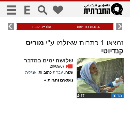
כללי
9
הכתבות החדשות
ספרייה למורה
עוני ו
title
keyboard
visibility_off
נמצאו
1
כתבות שצולמו ע"י
מוריס
ביטול הבהובים
ניווט מקלדת
סימון כותרות
קנדיוטי
זום
שלושה ימים במדבר
20/09/07
שפה:
עברית
כתוביות:
אנגלית
zoom_in
zoom_out
התרחק
התקרב
נושאים ותגיות »
גופנים
מדינה
‏4:17
add_circle_outline
remove_circle_outline
Increase font
Decrease font