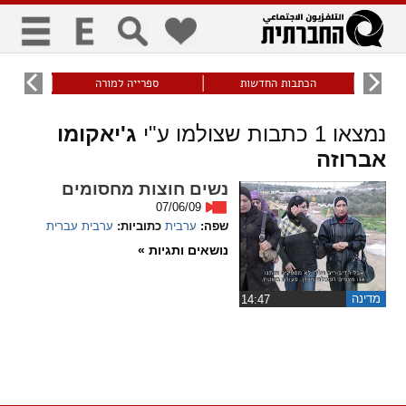
כללי
9
הכתבות החדשות
ספרייה למורה
עוני ו
title
keyboard
visibility_off
נמצאו
1
כתבות שצולמו ע"י
ג'יאקומו
ביטול הבהובים
ניווט מקלדת
סימון כותרות
אברוזה
זום
נשים חוצות מחסומים
07/06/09
שפה:
ערבית
כתוביות:
ערבית
עברית
zoom_in
zoom_out
התרחק
התקרב
נושאים ותגיות »
גופנים
מדינה
‏14:47
add_circle_outline
remove_circle_outline
Increase font
Decrease font