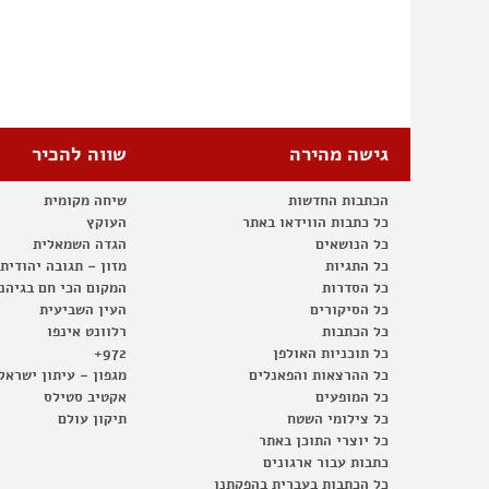
גישה מהירה
שווה להכיר
הכתבות החדשות
שיחה מקומית
כל כתבות הווידאו באתר
העוקץ
כל הנושאים
הגדה השמאלית
כל התגיות
מזון – תגובה יהודית
כל הסדרות
המקום הכי חם בגיהנ
כל הסיקורים
העין השביעית
כל הכתבות
רלוונט אינפו
כל תוכניות האולפן
972+
כל ההרצאות והפאנלים
מגפון – עיתון ישראל
כל המופעים
אקטיב סטילס
כל צילומי השטח
תיקון עולם
כל יוצרי התוכן באתר
כתבות עבור ארגונים
כל הכתבות בעברית בהפקתנו