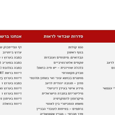
סדרות שכדאי לראות
אנחנו ברשת
100 קולות
דף הפייסבוק ש
בגוף ראשון
ערוץ ביוטיוב
הבדואים: מיתוסים ועובדות
כתבה בערוץ 1 (2012)
 לרעב
טקסים אלטרנטיביים
כתבה במעריב (2012)
ום
כלכלה שוויונית – יש חיה כזאת!
כתבה בגלובס (2012)
מבדק תקשורתי
דיווח ברשת RT
מושגים בנושא עוני ואי בטחון תזונתי
דיווח בערוץ 23
מזון – תגובה יהודית לרעב
כתבה בערוץ 1
י עצמאי
מידע אישי בעידן דיגיטלי
דיווח בערוץ 10
מיליטריזם בחברה הישראלית
דיווח בערוץ 1
מיקרופון לדמוקרטיה
דיווח בעיתון פ
משפט הומניטרי בין לאומי
דיווח בוואלה
נרתמים – בטיחות לעובדי הבניין
סדר חברתי – מגזין אקטואליה