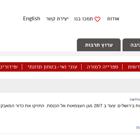
אודות
תמכו בנו
יצירת קשר
English
יבה
ערוץ תרבות
דשות
ספרייה למורה
עוני ואי-בטחון תזונתי
שידורינו 
ידאו)
 את כדור המאבקים החברתיים, שפועלים למען רווחת הציבור, בידיים שלכם.
ת