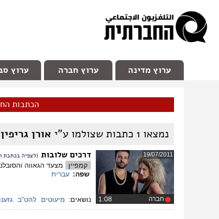
facebook
Youtube
Channel 98
ערוץ מדינה
ערוץ חברה
ערוץ סב
הכתבות הח
נמצאו
1
כתבות שצולמו ע"י
אורן גריפין
דרכים שלובות
19/07/2011
(לצפיה בכתבת הו
קמפיין
מצעד הגאווה והסובלנות בירושלים יצעד ב 28/7 מגן העצמאות אל הכנסת. החזיקו
שפה:
עברית
חברה
‏1:08
נושאים:
מיעוטים
להט"ב
גזענו