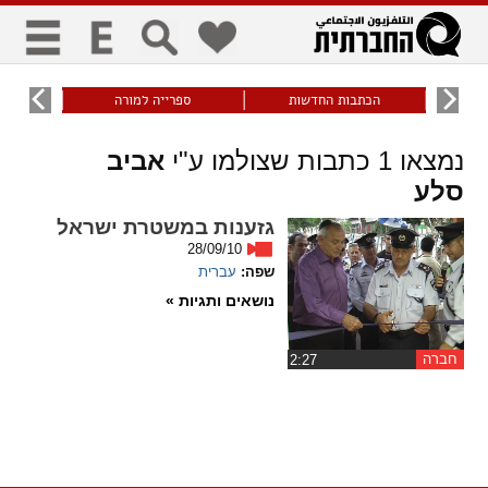
כללי
9
הכתבות החדשות
ספרייה למורה
עוני ו
title
keyboard
visibility_off
נמצאו
1
כתבות שצולמו ע"י
אביב
ביטול הבהובים
ניווט מקלדת
סימון כותרות
סלע
זום
גזענות במשטרת ישראל
28/09/10
שפה:
עברית
zoom_in
zoom_out
התרחק
התקרב
נושאים ותגיות »
גופנים
חברה
‏2:27
add_circle_outline
remove_circle_outline
Increase font
Decrease font