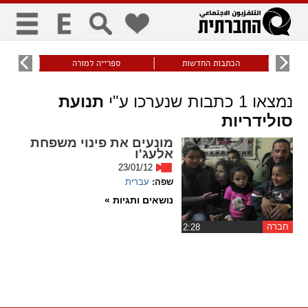
כללי
9
הכתבות החדשות
ספרייה למורה
עוני ו
title
keyboard
visibility_off
נמצאו
1
כתבות שנערכו ע"י
תנועת
ביטול הבהובים
ניווט מקלדת
סימון כותרות
סולידריות
זום
מונעים את פינוי משפחת
אלעג'ו
23/01/12
zoom_in
zoom_out
שפה:
עברית
התרחק
התקרב
נושאים ותגיות »
גופנים
חברה
‏2:28
add_circle_outline
remove_circle_outline
Increase font
Decrease font